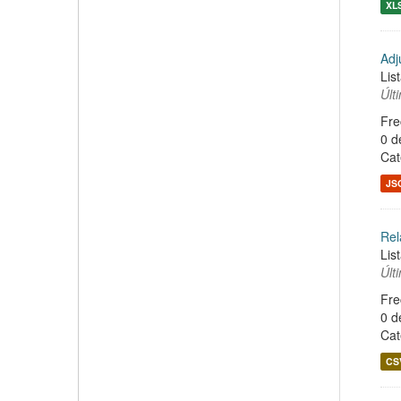
XL
Adj
Lis
Últ
Fre
0 d
Cat
JS
Rel
Lis
Últ
Fre
0 d
Cat
CS