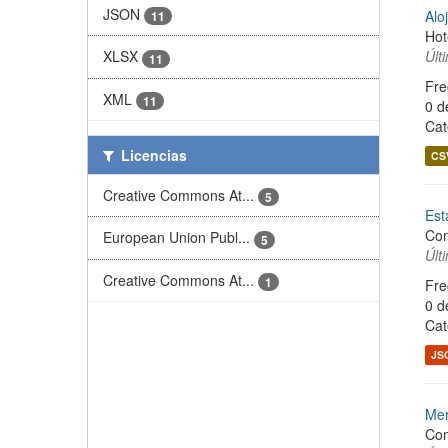
JSON
Alo
11
Hot
Últ
XLSX
11
Fre
XML
11
0 d
Cat
Licencias
CS
Creative Commons At...
5
Est
Con
European Union Publ...
5
Últ
Creative Commons At...
1
Fre
0 d
Cat
JS
Mer
Con