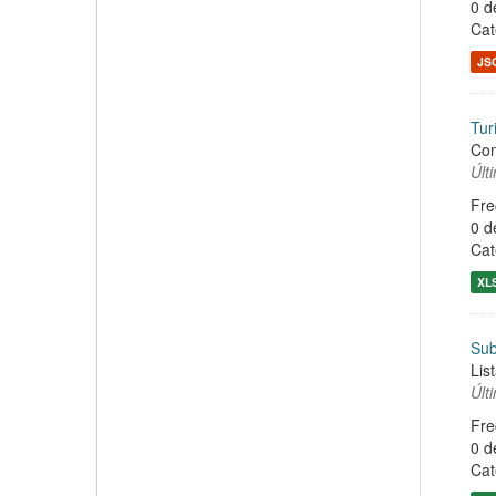
0 d
Cat
JS
Tur
Con
Últ
Fre
0 d
Cat
XL
Sub
Lis
Últ
Fre
0 d
Cat