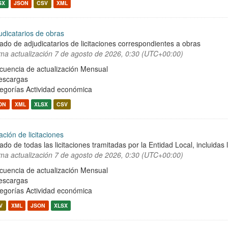
SX
JSON
CSV
XML
udicatarios de obras
tado de adjudicatarios de licitaciones correspondientes a obras
ima actualización
7 de agosto de 2026, 0:30 (UTC+00:00)
cuencia de actualización Mensual
escargas
egorías
Actividad económica
ON
XML
XLSX
CSV
ación de licitaciones
tado de todas las licitaciones tramitadas por la Entidad Local, incluidas 
ima actualización
7 de agosto de 2026, 0:30 (UTC+00:00)
cuencia de actualización Mensual
escargas
egorías
Actividad económica
V
XML
JSON
XLSX