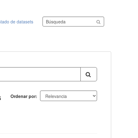
Buscar conjuntos de datos
stado de datasets
s
Ordenar por