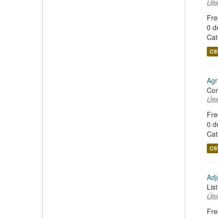
Últ
Fre
0 d
Cat
CS
Agr
Con
Últ
Fre
0 d
Cat
CS
Adj
Lis
Últ
Fre