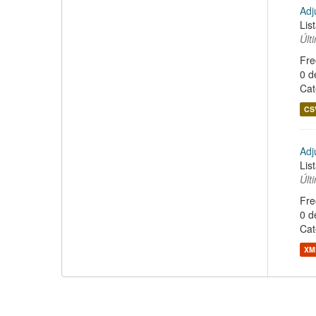
Adj
Lis
Últ
Fre
0 d
Cat
CS
Adj
Lis
Últ
Fre
0 d
Cat
XM