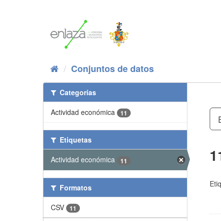
Ir
al
contenido
Conjuntos de datos
Categorías
Actividad económica
11
Etiquetas
1
Actividad económica
11
Eti
Formatos
CSV
11